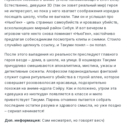
Естественно, девушки 3D (так он зовет реальный мир) героя
не интересуют, но пока у него хватает соображения изредка
посещать школу, чтобы не выгнали. Там он и услышал про
«НьюГен» - цепь странных самоубийств и кровавых убийств,
всколыхнувших мирный район Сибуя. И вот вечером в
игровом чате некто снова поминает «НьюГен», настойчиво
предлагая собеседникам посмотреть клипы и снимки. Стоило
случайно щелкнуть ссылку, и Такуми понял – он попал.
После этого выпадения из реальности преследуют главного
героя везде – дома, в школе, на улице. В кошмарах Такуми
причудливо смешиваются апокалиптика, мистика, ужасы и
детективные сюжеты. Апофеозом параноидальных фантазий
служит сцена ритуального убийства в глухой аллее, которое
совершает розововолосая красавица, подозрительно
похожая на аниме-идола Сэйру. Как и положено, утром эта
«девушка из ниоткуда» появляется в классе и мило
приветствует Такуми. Парень отчаянно пытается собрать
последние остатки разума и здравого смысла, но уже поздно
– сериал начинается!
Доп. информация:
Сам несматрел, но говорят весч)