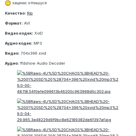
заценю отпишуся
Качество:
Rip
Формат:
AVI
Видео кодек:
XviD
Аудио кодек:
MP3
Видео:
704x396 xvid
Аудио:
ffdshow Audio Decoder