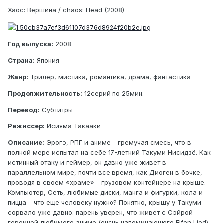
Хаос: Вершина / chaos: Head (2008)
Год выпуска:
2008
Страна:
Япония
Жанр:
Трилер, мистика, романтика, драма, фантастика
Продолжительность:
12серий по 25мин.
Перевод:
Субтитры
Режиссер:
Исияма Такааки
Описание:
Эрогэ, РПГ и аниме – гремучая смесь, что в
полной мере испытал на себе 17-летний Такуми Нисидзё. Как
истинный отаку и геймер, он давно уже живет в
параллельном мире, почти все время, как Диоген в бочке,
проводя в своем «храме» - грузовом контейнере на крыше.
Компьютер, Сеть, любимые диски, манга и фигурки, кола и
пицца – что еще человеку нужно? Понятно, крышу у Такуми
сорвало уже давно: парень уверен, что живет с Сэйрой -
героиней любимого аниме (очень напоминающего Elfen Lied).