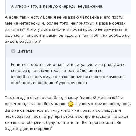
А игнор - это, в первую очередь, неуважение.
А если так и есть? Если я не уважаю человека и его посты
мне не интересны и, более того, не приятны? я разве обязан
их читать? Я могу
попытатся
эти посты просто не замечать, а
ещё могу попросить админов сделать так чтоб я их вообще не
видел, разве нет?
Цитата
Если ты в состоянии объяснить ситуацию и не раздувать
конфликт, не нарываться на оскорбления и не
оскорблять самому, то оппонент может просто изменить
свой пост, и конфликт будет исчерпан.
Т.е. сегодня я вас оскорблю, назову "падшей женщиной" и
ещё чтонидь в подобном плане
(ну не матерится же здесь),
Вы мне отпишетесь в личку - что я не прав, я соглашусь и
послезавтра пост потру, при этом, все прочитавшие, не видя
личного сообщения, будут считать что Вы "проглотили". Вы
будете удовлетворены?