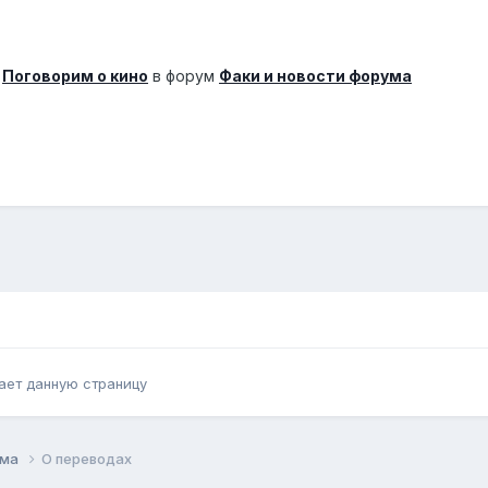
а
Поговорим о кино
в форум
Факи и новости форума
ает данную страницу
ума
О переводах