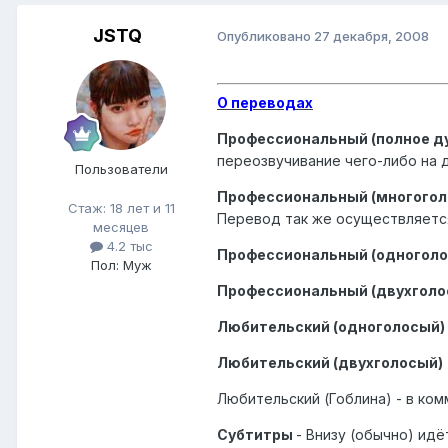
JSTQ
Опубликовано
27 декабря, 2008
О переводах
Профессиональный (полное д
переозвучивание чего-либо на д
Пользователи
Профессиональный (многогол
Стаж: 18 лет и 11
Перевод так же осуществляется
месяцев
4.2 тыс
Профессиональный (одноголо
Пол: Муж
Профессиональный (двухголо
Любительский (одноголосый)
Любительский (двухголосый)
Любительский (Гоблинa) - в ком
Субтитры
- Внизу (обычно) ид