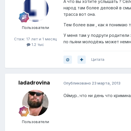
А что вы хотите услышать ? Село
народ там более деловой в смыс
трасса вот она.
Тем более вам , как я понимаю 
Пользователи
У меня там у подруги родители 
Стаж: 17 лет и 1 месяц
по пьяни молодёжь может немно
1.2 тыс
Цитата
ladadrovina
Опубликовано
23 марта, 2013
Оймур...что ни день что кримин
Пользователи