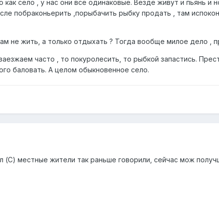
 как село , у нас они все одинаковые. Везде живут и пьянь и 
ле побраконьерить ,порыбачить рыбку продать , там испокон 
там не жить, а только отдыхать ? Тогда вообще милое дело , п
заезжаем часто , то покуролесить, то рыбкой запастись. Прест
го баловать. А целом обыкновенное село.
ал (С) местные жители так раньше говорили, сейчас мож получ