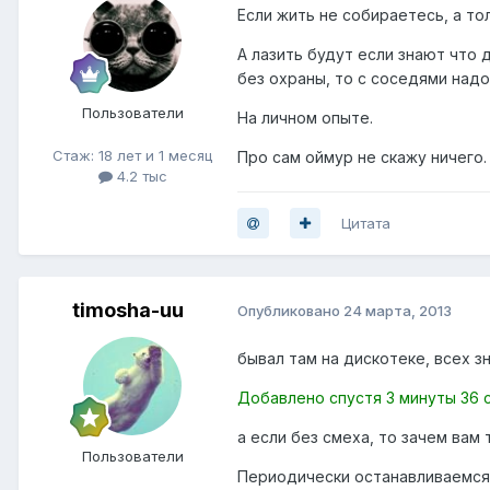
Если жить не собираетесь, а то
А лазить будут если знают что 
без охраны, то с соседями над
Пользователи
На личном опыте.
Стаж: 18 лет и 1 месяц
Про сам оймур не скажу ничего.
4.2 тыс
Цитата
timosha-uu
Опубликовано
24 марта, 2013
бывал там на дискотеке, всех зн
Добавлено спустя 3 минуты 36 
а если без смеха, то зачем вам 
Пользователи
Периодически останавливаемся т