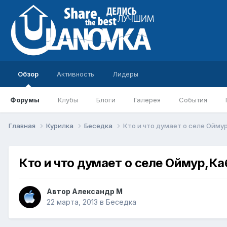
Обзор
Активность
Лидеры
Форумы
Клубы
Блоги
Галерея
События
Главная
Курилка
Беседка
Кто и что думает о селе Ойму
Кто и что думает о селе Оймур,Ка
Автор
Александр М
22 марта, 2013
в
Беседка