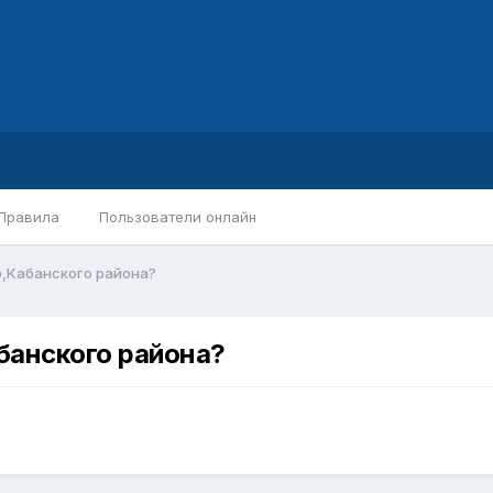
Правила
Пользователи онлайн
р,Кабанского района?
банского района?