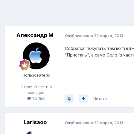
Александр М
Опубликовано
22 марта, 2013
Собрался покупать там коттедж
"Пристань", а само Село.(в час
Пользователи
Стаж: 18 лет и 6
месяцев
1.5 тыс
Цитата
Larisaoo
Опубликовано
23 марта, 2013