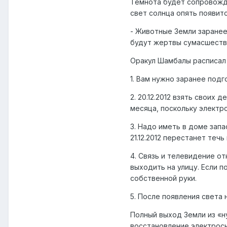
Темнота будет сопровожд
свет солнца опять появитс
- Животные Земли заранее
будут жертвы сумасшестви
Оракул Шамбалы расписал 
1. Вам нужно заранее подг
2. 20.12.2012 взять своих
месяца, поскольку электр
3. Надо иметь в доме запа
21.12.2012 перестанет течь
4. Связь и телевидение от
выходить на улицу. Если 
собственной руки.
5. После появления света
Полный выход Земли из «н
восстановление электросн