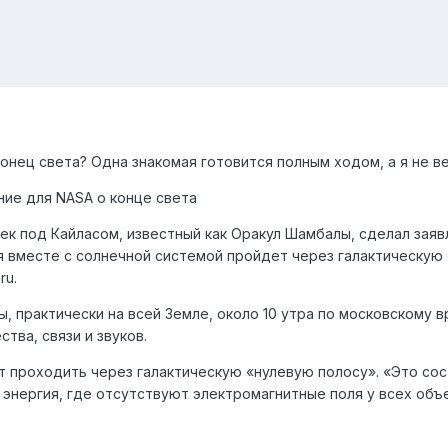
конец света? Одна знакомая готовится полным ходом, а я не в
ние для NASA о конце света
ек под Кайласом, известный как Оракул Шамбалы, сделал заявл
я вместе с солнечной системой пройдет через галактическую 
ru.
, практически на всей Земле, около 10 утра по московскому вр
ства, связи и звуков.
т проходить через галактическую «нулевую полосу». «Это сос
энергия, где отсутствуют электромагнитные поля у всех объек