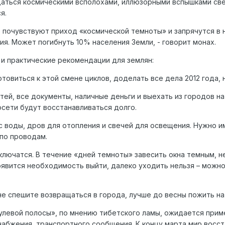
аться космическими всполохами, иллюзорными вспышками све
я.
 почувствуют приход «космической темноты» и запрячутся в 
я. Может погибнуть 10% населения Земли, - говорит монах.
и практические рекомендации для землян:
отовиться к этой смене циклов, доделать все дела 2012 года, 
 детей, все документы, наличные деньги и выехать из городов н
осети будут восстанавливаться долго.
с воды, дров для отопления и свечей для освещения. Нужно и
 по проводам.
ключатся. В течение «дней темноты» завесить окна темным, не
появится необходимость выйти, далеко уходить нельзя – можн
 не спешите возвращаться в города, лучше до весны пожить на
улевой полосы», по мнению тибетского ламы, ожидается прим
абжения, транспортного сообщения. К концу марта мир восст