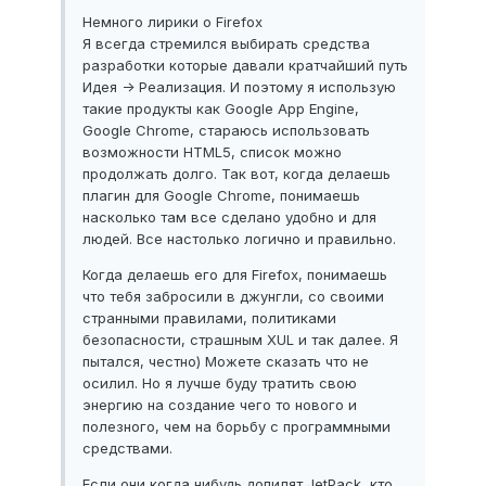
Немного лирики о Firefox
Я всегда стремился выбирать средства
разработки которые давали кратчайший путь
Идея -> Реализация. И поэтому я использую
такие продукты как Google App Engine,
Google Chrome, стараюсь использовать
возможности HTML5, список можно
продолжать долго. Так вот, когда делаешь
плагин для Google Chrome, понимаешь
насколько там все сделано удобно и для
людей. Все настолько логично и правильно.
Когда делаешь его для Firefox, понимаешь
что тебя забросили в джунгли, со своими
странными правилами, политиками
безопасности, страшным XUL и так далее. Я
пытался, честно) Можете сказать что не
осилил. Но я лучше буду тратить свою
энергию на создание чего то нового и
полезного, чем на борьбу с программными
средствами.
Если они когда нибудь допилят JetPack, кто