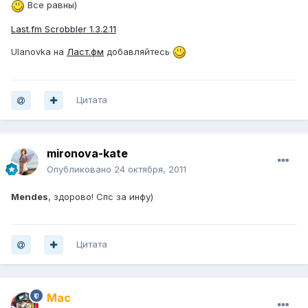
Все равны)
Last.fm Scrobbler 1.3.2.11
Ulanovka на
Ласт.фм
добавляйтесь
Цитата
mironova-kate
Опубликовано
24 октября, 2011
Mendes
, здорово! Спс за инфу)
Цитата
Mac