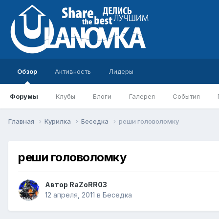
Обзор
Активность
Лидеры
Форумы
Клубы
Блоги
Галерея
События
Главная
Курилка
Беседка
реши головоломку
реши головоломку
Автор
RaZoRR03
12 апреля, 2011
в
Беседка