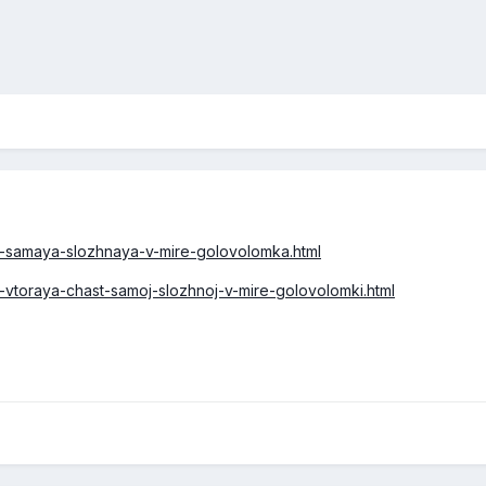
14-samaya-slozhnaya-v-mire-golovolomka.html
5-vtoraya-chast-samoj-slozhnoj-v-mire-golovolomki.html