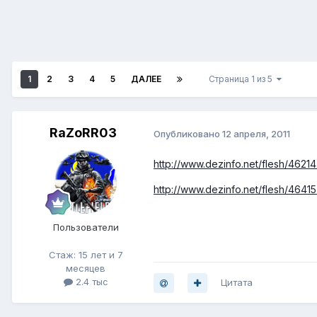
1
2
3
4
5
ДАЛЕЕ
Страница 1 из 5
RaZoRR03
Опубликовано
12 апреля, 2011
http://www.dezinfo.net/flesh/462
http://www.dezinfo.net/flesh/4641
Пользователи
Стаж: 15 лет и 7
месяцев
2.4 тыс
Цитата