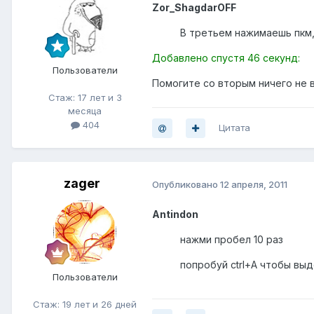
Zor_ShagdarOFF
В третьем нажимаешь пкм,
Добавлено спустя 46 секунд:
Пользователи
Помогите со вторым ничего не 
Стаж: 17 лет и 3
месяца
404
Цитата
zager
Опубликовано
12 апреля, 2011
Antindon
нажми пробел 10 раз
попробуй ctrl+А чтобы вы
Пользователи
Стаж: 19 лет и 26 дней