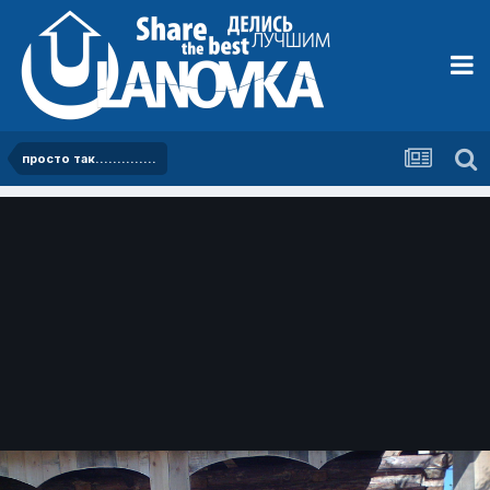
просто так..............