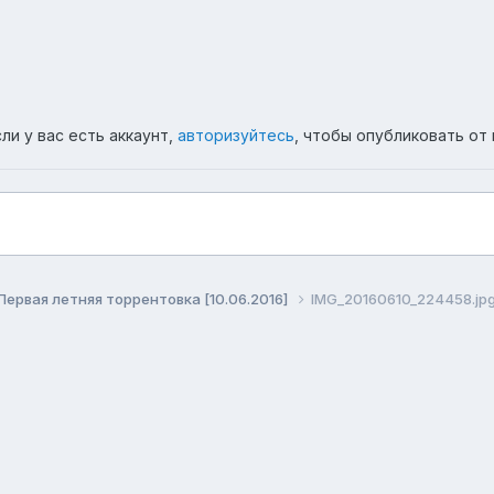
ли у вас есть аккаунт,
авторизуйтесь
, чтобы опубликовать от 
Первая летняя торрентовка [10.06.2016]
IMG_20160610_224458.jp
ема
Политика конфиденциальности
Обратная связь
Co