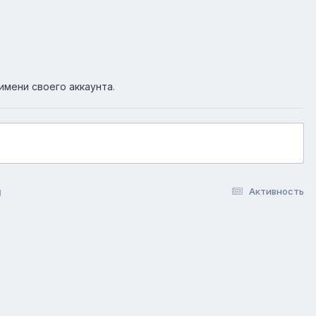
имени своего аккаунта.
g
Активность
okie-файлы