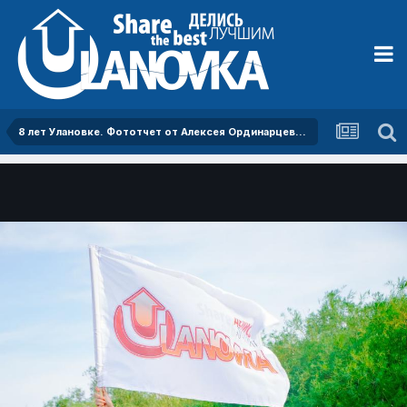
8 лет Улановке. Фототчет от Алексея Ординарцева [11 июля 2015]