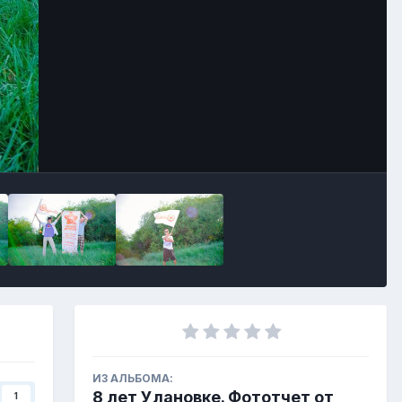
ИЗ АЛЬБОМА:
8 лет Улановке. Фототчет от
1