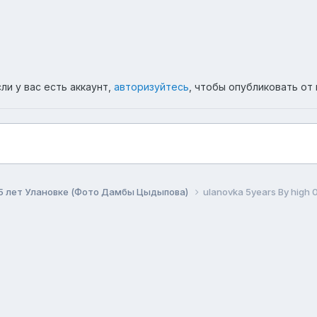
ли у вас есть аккаунт,
авторизуйтесь
, чтобы опубликовать от 
5 лет Улановке (Фото Дамбы Цыдыпова)
ulanovka 5years By high 
ема
Политика конфиденциальности
Обратная связь
Co