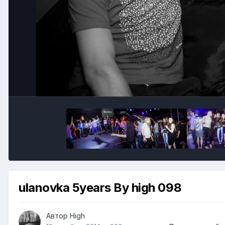
ulanovka 5years By high 098
Автор
High