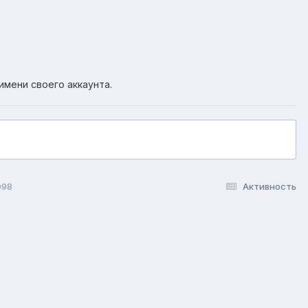
имени своего аккаунта.
098
Активность
okie-файлы