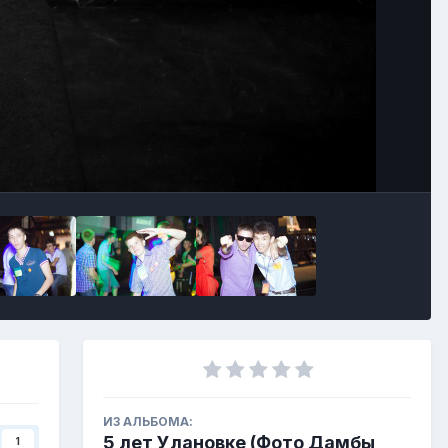
ИЗ АЛЬБОМА:
5 лет Улановке (Фото Дамбы
1