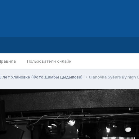
Правила
Пользователи онлайн
5 лет Улановке (Фото Дамбы Цыдыпова)
ulanovka 5years By high 