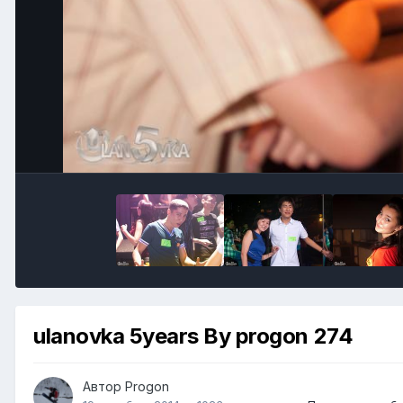
ulanovka 5years By progon 274
Автор
Progon