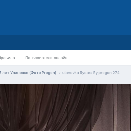
Правила
Пользователи онлайн
5 лет Улановке (Фото Progon)
ulanovka 5years By progon 274