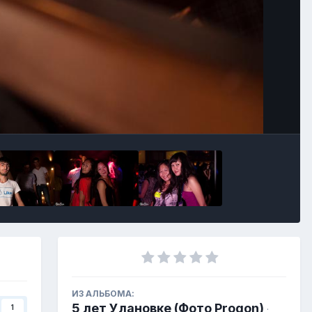
ИЗ АЛЬБОМА:
5 лет Улановке (Фото Progon)
1
·