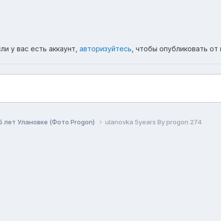
ли у вас есть аккаунт,
авторизуйтесь
, чтобы опубликовать от 
5 лет Улановке (Фото Progon)
ulanovka 5years By progon 274
ема
Политика конфиденциальности
Обратная связь
Co
Форум республики Бурятия Ulanovka.Ru
Powered by Invision Community