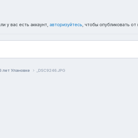
ли у вас есть аккаунт,
авторизуйтесь
, чтобы опубликовать от 
6 лет Улановке
_DSC9246.JPG
ема
Политика конфиденциальности
Обратная связь
Co
Форум республики Бурятия Ulanovka.Ru
Powered by Invision Community