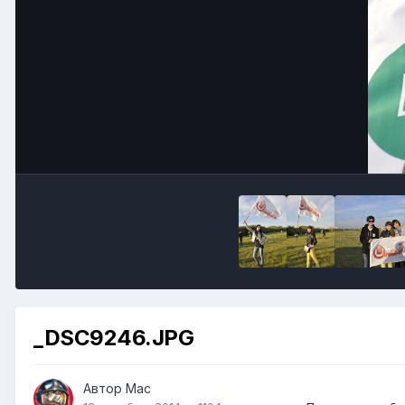
_DSC9246.JPG
Автор
Mac