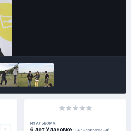
ИЗ АЛЬБОМА:
6 лет Улановке
0
· 347 изображений