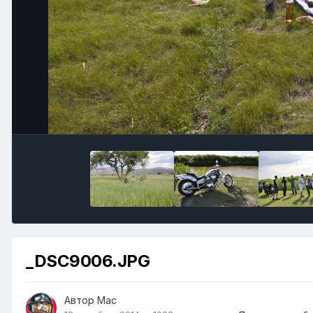
_DSC9006.JPG
Автор
Mac