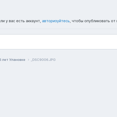
ли у вас есть аккаунт,
авторизуйтесь
, чтобы опубликовать от 
6 лет Улановке
_DSC9006.JPG
ема
Политика конфиденциальности
Обратная связь
Co
Форум республики Бурятия Ulanovka.Ru
Powered by Invision Community