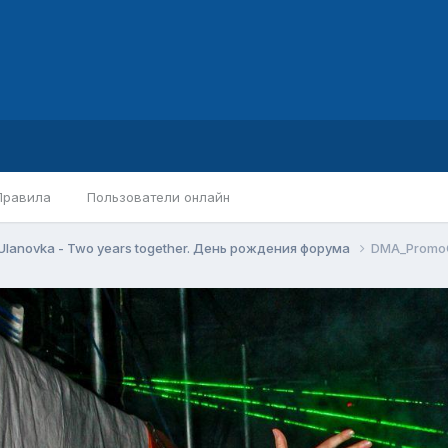
Правила
Пользователи онлайн
Ulanovka - Two years together. День рождения форума
DMA_PromoG