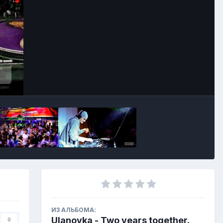
ИЗ АЛЬБОМА:
Ulanovka - Two years together.
0