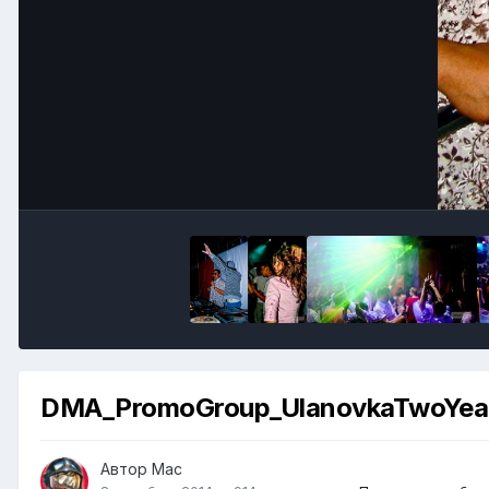
DMA_PromoGroup_UlanovkaTwoYear
Автор
Mac