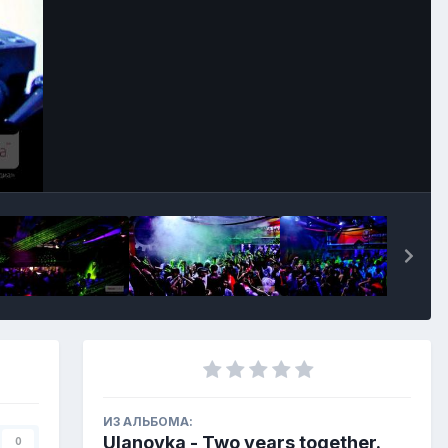
ИЗ АЛЬБОМА:
Ulanovka - Two years together.
0