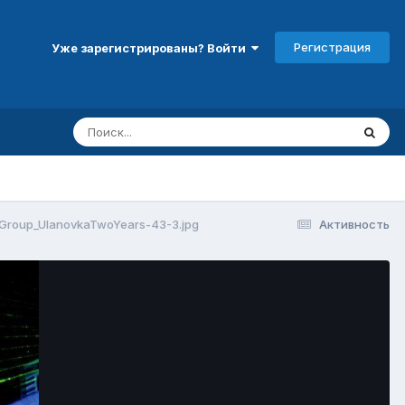
Регистрация
Уже зарегистрированы? Войти
roup_UlanovkaTwoYears-43-3.jpg
Активность