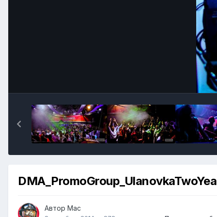
DMA_PromoGroup_UlanovkaTwoYear
Автор
Mac