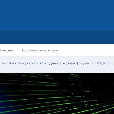
Правила
Пользователи онлайн
Ulanovka - Two years together. День рождения форума
DMA_PromoG