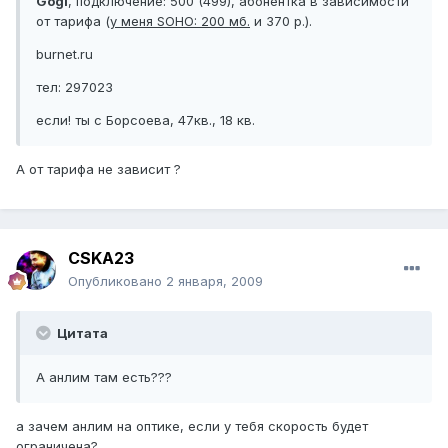
Gogi
, подключение: 500 (499), абонентка в зависимости
от тарифа (
у меня SOHO: 200 мб.
и 370 р.).
burnet.ru
тел: 297023
если! ты с Борсоева, 47кв., 18 кв.
А от тарифа не зависит ?
CSKA23
Опубликовано
2 января, 2009
Цитата
А анлим там есть???
а зачем анлим на оптике, если у тебя скорость будет
ограничена?