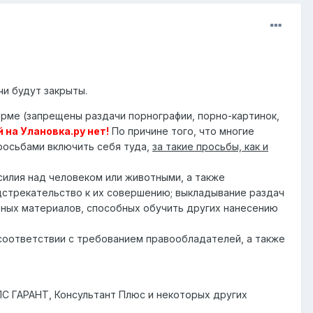
чи будут закрыты.
рме (запрещены раздачи порнографии, порно-картинок,
 на Улановка.ру нет!
По причине того, что многие
росьбами включить себя туда,
за такие просьбы, как и
илия над человеком или животными, а также
одстрекательство к их совершению; выкладывание раздач
бных материалов, способных обучить других нанесению
 соответствии с требованием правообладателей, а также
ПС ГАРАНТ, Консультант Плюс и некоторых других