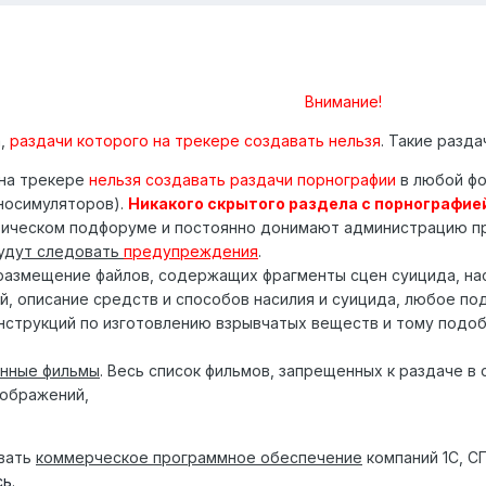
Внимание!
а,
раздачи которого на трекере создавать нельзя
. Такие разда
 на трекере
нельзя создавать раздачи порнографии
в любой фо
носимуляторов).
Никакого скрытого раздела с порнографией
стическом подфоруме и постоянно донимают администрацию п
будут следовать
предупреждения
.
размещение файлов, содержащих фрагменты сцен суицида, нас
й, описание средств и способов насилия и суицида, любое п
инструкций по изготовлению взрывчатых веществ и тому подо
нные фильмы
. Весь список фильмов, запрещенных к раздаче в
оображений,
авать
коммерческое программное обеспечение
компаний 1С, С
сь
.