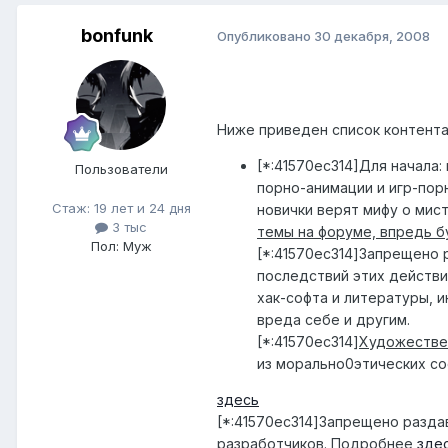
bonfunk
Опубликовано
30 декабря, 2008
Ниже приведен список контент
[*:41570ec314]Для начала:
Пользователи
порно-анимации и игр-пор
Стаж: 19 лет и 24 дня
новички верят мифу о ми
3 тыс
темы на форуме, впредь 
Пол: Муж
[*:41570ec314]Запрещено 
последствий этих действи
хак-софта и литературы, 
вреда себе и другим.
[*:41570ec314]
Художестве
из морально0этических с
здесь
[*:41570ec314]Запрещено разд
разработчиков. Подробнее
зде