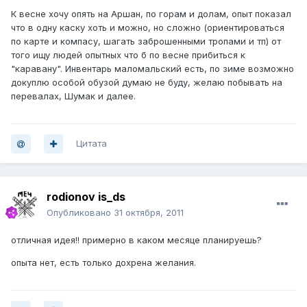
К весне хочу опять на Аршан, по горам и долам, опыт показал
что в одну каску хоть и можно, но сложно (ориентироваться
по карте и компасу, шагать заброшенными тропами и тп) от
того ищу людей опытных что б по весне прибиться к
"каравану". Инвентарь маломальский есть, по зиме возможно
докуплю особой обузой думаю не буду, желаю побывать на
перевалах, Шумак и далее.
Цитата
rodionov is_ds
Опубликовано
31 октября, 2011
отличная идея!! примерно в каком месяце планируешь?
опыта нет, есть только дохрена желания.