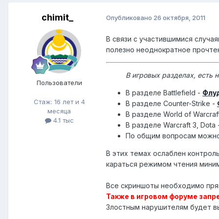
chimit_
Опубликовано
26 октября, 2011
В связи с участившимися случа
полезно неоднократное прочте
В игровых разделах, есть 
Пользователи
В разделе Battlefield -
Флу
Стаж: 16 лет и 4
В разделе Counter-Strike -
месяца
В разделе World of Warcraf
4.1 тыс
В разделе Warcraft 3, Dota 
По общим вопросам можн
В этих темах ослаблен контроль
караться режимом чтения миним
Все скриншоты необходимо прят
Также в игровом форуме запр
Злостным нарушителям будет в