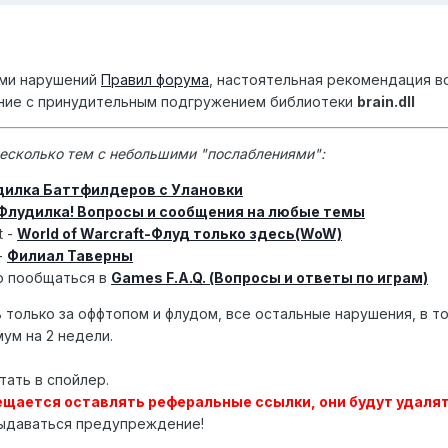
ями нарушений
Правил форума
, настоятельная рекомендация в
ние с принудительным подгружением библиотеки
brain.dll
несколько тем с небольшими "послаблениями":
дилка Баттфилдеров с Улановки
Флудилка! Вопросы и сообщения на любые темы
t -
World of Warcraft-Флуд только здесь(WoW)
-
Филиал Таверны
о пообщаться в
Games F.A.Q. (Вопросы и ответы по играм)
 только за оффтопом и флудом, все остальные нарушения, в том
ум на 2 недели.
ать в спойлер.
ещается оставлять реферальные ссылки, они будут удаля
ыдаваться предупреждение!