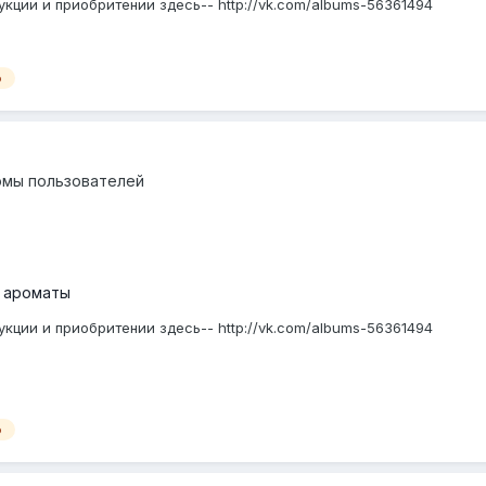
кции и приобритении здесь-- http://vk.com/albums-56361494
о
омы пользователей
 ароматы
кции и приобритении здесь-- http://vk.com/albums-56361494
о