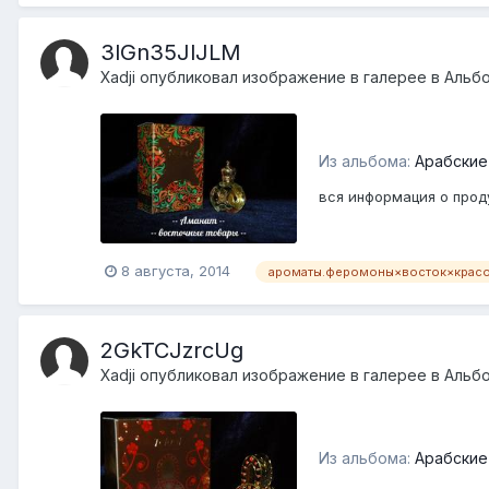
3lGn35JlJLM
Xadji
опубликовал изображение в галерее в
Альб
Из альбома:
Арабские
вся информация о проду
8 августа, 2014
ароматы.феромоны×восток×крас
2GkTCJzrcUg
Xadji
опубликовал изображение в галерее в
Альб
Из альбома:
Арабские