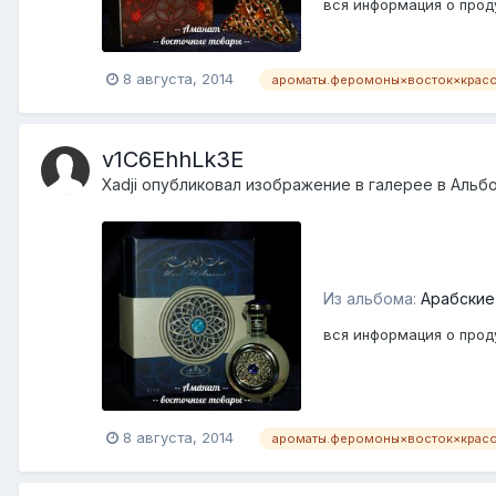
вся информация о проду
8 августа, 2014
ароматы.феромоны×восток×крас
v1C6EhhLk3E
Xadji
опубликовал изображение в галерее в
Альб
Из альбома:
Арабские
вся информация о проду
8 августа, 2014
ароматы.феромоны×восток×крас