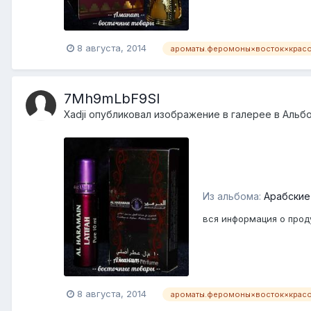
8 августа, 2014
ароматы.феромоны×восток×крас
7Mh9mLbF9SI
Xadji
опубликовал изображение в галерее в
Альб
Из альбома:
Арабские
вся информация о проду
8 августа, 2014
ароматы.феромоны×восток×крас