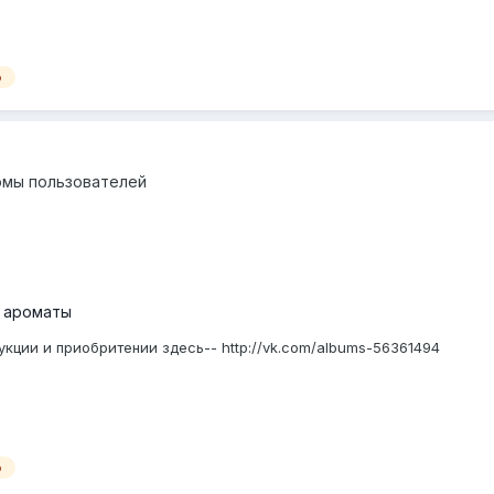
о
омы пользователей
 ароматы
кции и приобритении здесь-- http://vk.com/albums-56361494
о