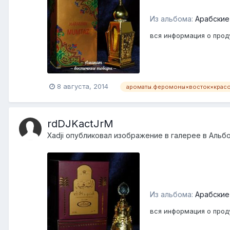
Из альбома:
Арабские
вся информация о проду
8 августа, 2014
ароматы.феромоны×восток×крас
rdDJKactJrM
Xadji
опубликовал изображение в галерее в
Альб
Из альбома:
Арабские
вся информация о проду