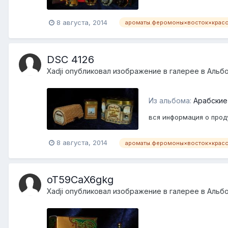
8 августа, 2014
ароматы.феромоны×восток×крас
DSC 4126
Xadji
опубликовал изображение в галерее в
Альб
Из альбома:
Арабские
вся информация о проду
8 августа, 2014
ароматы.феромоны×восток×крас
oT59CaX6gkg
Xadji
опубликовал изображение в галерее в
Альб