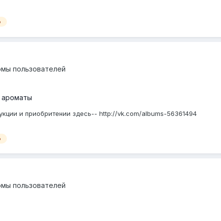
о
омы пользователей
 ароматы
кции и приобритении здесь-- http://vk.com/albums-56361494
о
омы пользователей