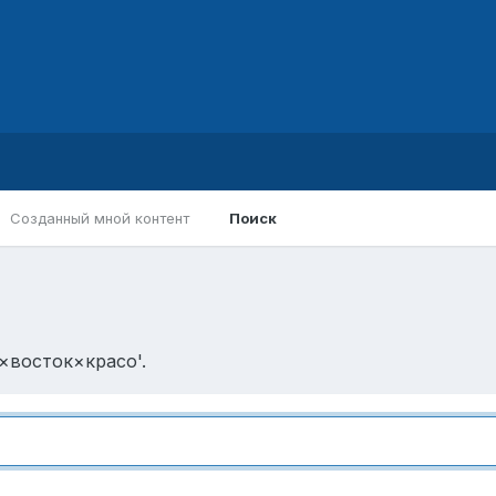
Созданный мной контент
Поиск
×восток×красо'.