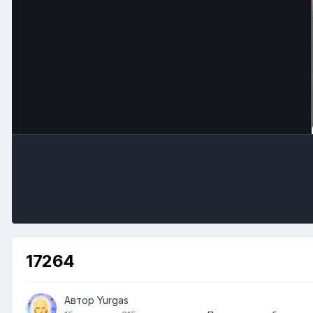
17264
Автор
Yurgas