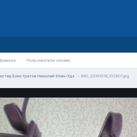
Правила
Пользователи онлайн
астер Елистратов Николай Улан-Удэ
IMG_20161019_102801.jpg