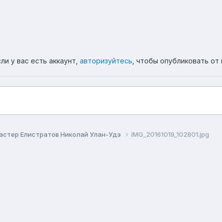
ли у вас есть аккаунт,
авторизуйтесь
, чтобы опубликовать от 
астер Елистратов Николай Улан-Удэ
IMG_20161019_102801.jpg
ема
Политика конфиденциальности
Обратная связь
Co