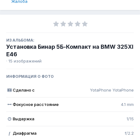
Жалоба
ИЗ АЛЬБОМА:
Установка Бинар 5Б-Компакт на BMW 325XI
E46
· 15 изображений
ИНФОРМАЦИЯ О ФОТО
Сделано с
YotaPhone YotaPhone
Фокусное расстояние
4.1 mm
Выдержка
1/15
Диафрагма
f/2.2
f