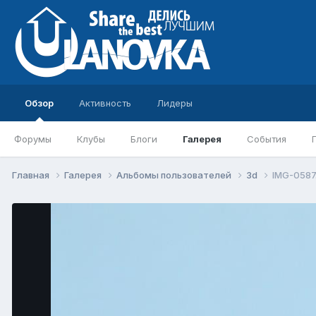
Обзор
Активность
Лидеры
Форумы
Клубы
Блоги
Галерея
События
Главная
Галерея
Альбомы пользователей
3d
IMG-0587