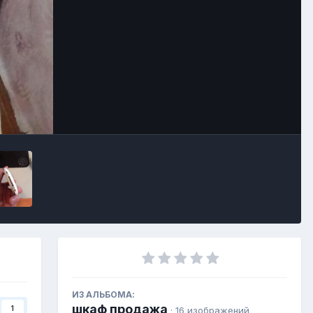
ИЗ АЛЬБОМА:
шкаф продажа
1
· 16 изображений