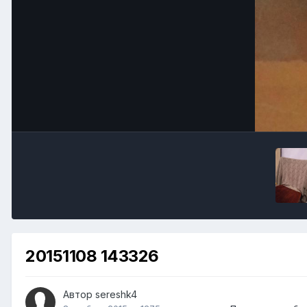
20151108 143326
Автор
sereshk4