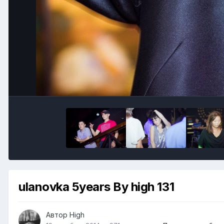
ulanovka 5years By high 131
Автор
High