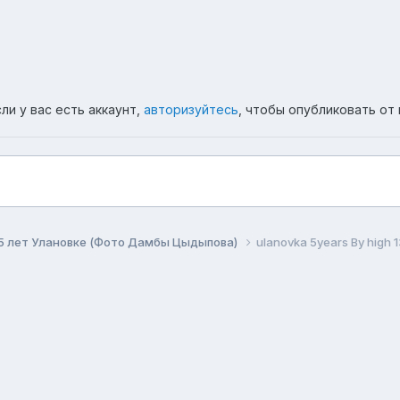
ли у вас есть аккаунт,
авторизуйтесь
, чтобы опубликовать от 
5 лет Улановке (Фото Дамбы Цыдыпова)
ulanovka 5years By high 1
ема
Политика конфиденциальности
Обратная связь
Co