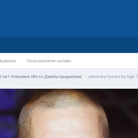
Правила
Пользователи онлайн
5 лет Улановке (Фото Дамбы Цыдыпова)
ulanovka 5years By high 1