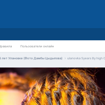
Правила
Пользователи онлайн
5 лет Улановке (Фото Дамбы Цыдыпова)
ulanovka 5years By high 