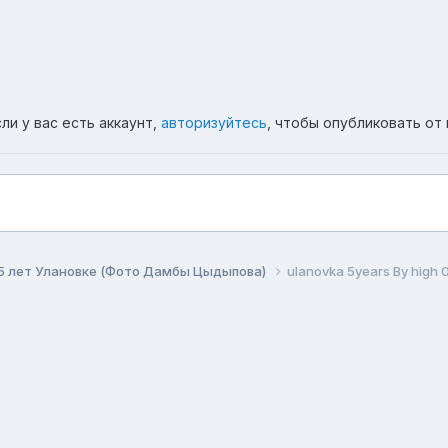
ли у вас есть аккаунт,
авторизуйтесь
, чтобы опубликовать от 
5 лет Улановке (Фото Дамбы Цыдыпова)
ulanovka 5years By high 
ема
Политика конфиденциальности
Обратная связь
Co