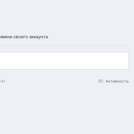
имени своего аккаунта.
041
Активность
okie-файлы