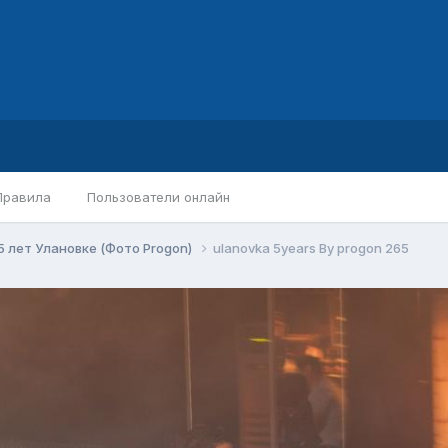
Правила
Пользователи онлайн
5 лет Улановке (Фото Progon)
ulanovka 5years By progon 265