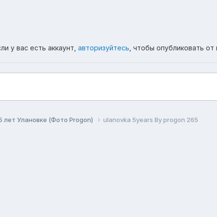
ли у вас есть аккаунт,
авторизуйтесь
, чтобы опубликовать от 
5 лет Улановке (Фото Progon)
ulanovka 5years By progon 265
ема
Политика конфиденциальности
Обратная связь
Co
Форум республики Бурятия Ulanovka.Ru
Powered by Invision Community