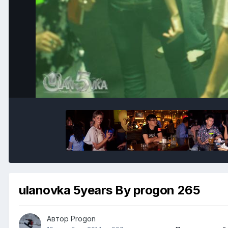
ulanovka 5years By progon 265
Автор
Progon