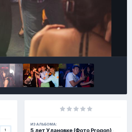
ИЗ АЛЬБОМА:
5 лет Улановке (Фото Progon)
1
·