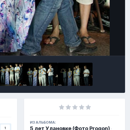
ИЗ АЛЬБОМА:
5 лет Улановке (Фото Progon)
1
·