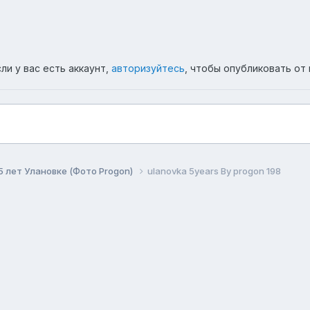
ли у вас есть аккаунт,
авторизуйтесь
, чтобы опубликовать от 
5 лет Улановке (Фото Progon)
ulanovka 5years By progon 198
ема
Политика конфиденциальности
Обратная связь
Co
Форум республики Бурятия Ulanovka.Ru
Powered by Invision Community