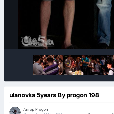
ulanovka 5years By progon 198
Автор
Progon