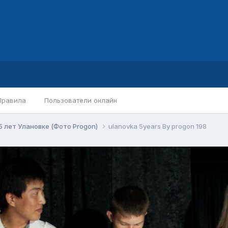
Правила
Пользователи онлайн
5 лет Улановке (Фото Progon)
ulanovka 5years By progon 198