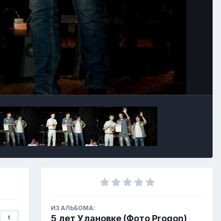
ИЗ АЛЬБОМА:
5 лет Улановке (Фото Progon)
1
·