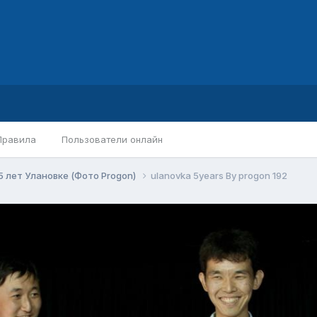
Правила
Пользователи онлайн
5 лет Улановке (Фото Progon)
ulanovka 5years By progon 192