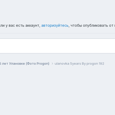
ли у вас есть аккаунт,
авторизуйтесь
, чтобы опубликовать от 
5 лет Улановке (Фото Progon)
ulanovka 5years By progon 192
ема
Политика конфиденциальности
Обратная связь
Co
Форум республики Бурятия Ulanovka.Ru
Powered by Invision Community