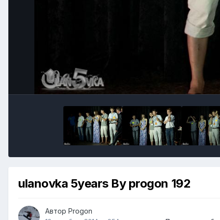
ulanovka 5years By progon 192
Автор
Progon