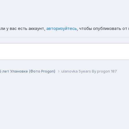
ли у вас есть аккаунт,
авторизуйтесь
, чтобы опубликовать от 
5 лет Улановке (Фото Progon)
ulanovka 5years By progon 187
ема
Политика конфиденциальности
Обратная связь
Co
Форум республики Бурятия Ulanovka.Ru
Powered by Invision Community