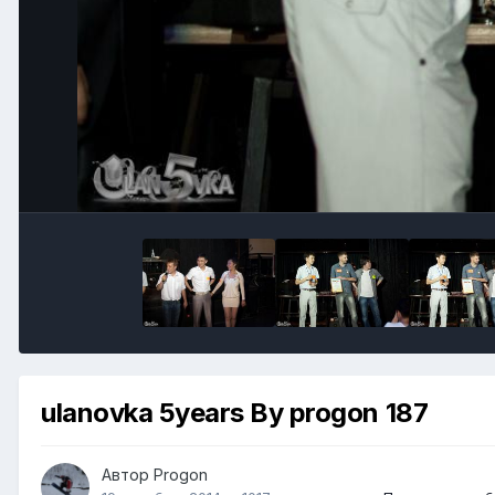
ulanovka 5years By progon 187
Автор
Progon