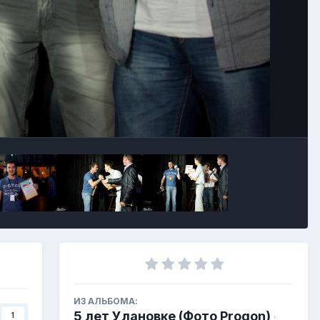
ИЗ АЛЬБОМА:
5 лет Улановке (Фото Progon)
1
·