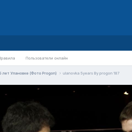
Правила
Пользователи онлайн
5 лет Улановке (Фото Progon)
ulanovka 5years By progon 187