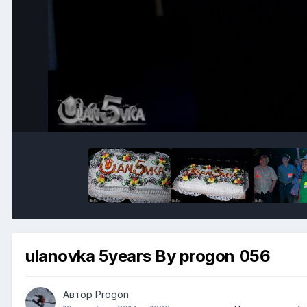
ulanovka 5years By progon 056
Автор
Progon