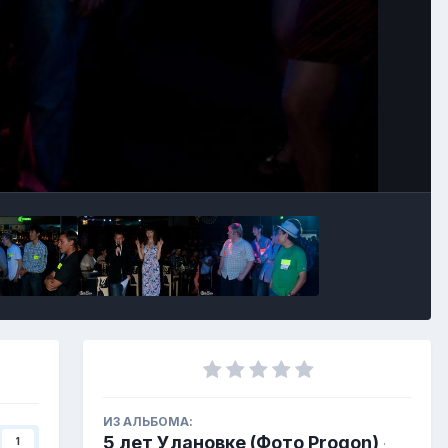
ИЗ АЛЬБОМА:
5 лет Улановке (Фото Progon)
1
·