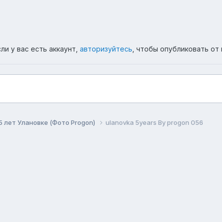
ли у вас есть аккаунт,
авторизуйтесь
, чтобы опубликовать от 
5 лет Улановке (Фото Progon)
ulanovka 5years By progon 056
ема
Политика конфиденциальности
Обратная связь
Co
Форум республики Бурятия Ulanovka.Ru
Powered by Invision Community