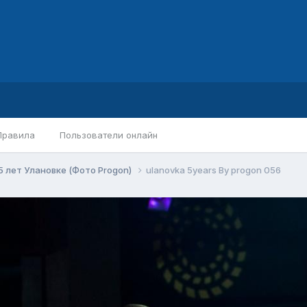
Правила
Пользователи онлайн
5 лет Улановке (Фото Progon)
ulanovka 5years By progon 056