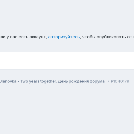
ли у вас есть аккаунт,
авторизуйтесь
, чтобы опубликовать от 
Ulanovka - Two years together. День рождения форума
P1040179
ема
Политика конфиденциальности
Обратная связь
Co