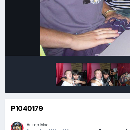
P1040179
Автор
Mac