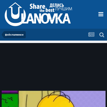
фэйспалмики